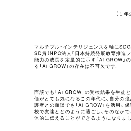
（１年
マルチプル・インテリジェンスを軸にSD
SD賞（NPO法人「日本持続発展教育推
能力
の成長を
定量
的に示す
「Ai GROW」
る「Ai GROW」の存在は不可欠です。
面談で
も
「Ai GROW」の
受検
結果を
生徒
価がとても気になるこの年代に、自分の強
護者との面談でも「Ai GROW」
を活用。
保
校で友達とどのように過ごし、そのなかで
体的に伝えることができるようになりまし