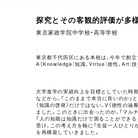
探究とその客観的評価が多
東京家政学院中学校・高等学校
東京都千代田区にある本校は、今年で創立1
A（Knowledge
：
知識、Virtue
：
徳性、Art
：
技
大学
進学
の
実績
向上
を目標としていた時期
などから、
「
こ
のままで
本当に
良いのか
」
（知識の啓発）
だけではない、V
（徳性の涵養
ました。
このとき
に出会ったのが、「マル
「
人の知能は知識だけで測ることができる
受け、この考え方を軸に「生徒一人ひとり
を再構築していきました。