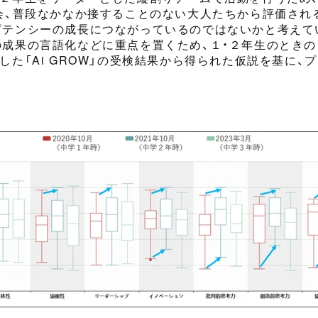
会、普段
なかなか
接することのない大人たちから評価され
ピテンシーの
成長
につながって
いるのではないかと考えて
の
成果の言語化などに重点を置くため
、１・２年生のとき
した
「Ai GROW」の
受検
結果
から得られた仮説を基に
、