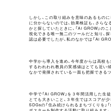
しかし、この取り組みを意味のあるものに
に分からないのでは、効果検証も、さらな
かと探していた
とき
に、「Ai GROW
視化できる唯一無二のツール
だ
と知り、
認は必要でしたが、私の
なか
では
「Ai GR
中学から導入を進め、
今年度
からは高校も
する
われわれ教員の実感値
はとても近い
なか
で発揮されている
一面
も把握できる
中学で「Ai GROW」を
３年間
活用した生徒
とても大きいこと、３年生ではスコアが少
SDGsの「住み続けられるまちづくりを」
ポスターを制作する活動に取り組みます。