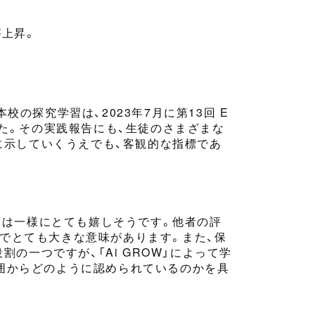
上昇。
本校の
探究学習は、2023年7月に第13回 E
した。その実践報告にも、生徒のさまざまな
に
示していくうえでも、客観的な指標であ
徒は一様にとても嬉しそうです。他者の評
けでとても大きな意味があります。また、保
役割の一つ
ですが、
「Ai GROW」
によって学
囲からどのように認められているのかを具