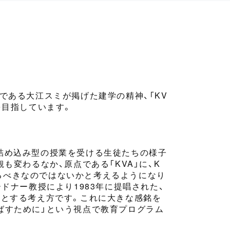
である大江スミが掲げた建学の精神、「KV
を目指しています。
詰め込み型の授業
を受ける
生徒たちの様子
観も変わる
なか
、原点である「KVA」に、K
返るべきなのではないかと考えるようになり
ードナー教授により1983年に提唱された、
」
とする考え方です。
これに
大きな感銘を
ばすために」という視点で教育プログラム