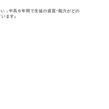
行い
、
中高
６年間
で生徒の資質・能力がどの
ています。