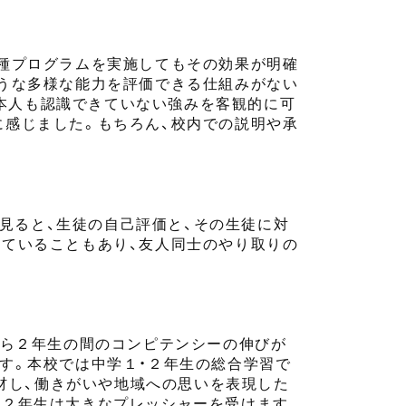
各種プログラムを実施してもその効果が明確
うな多様な能力を評価できる仕組みがない
、本人も認識
できて
いない強みを客観的に可
に感じました。もちろん、校内での説明や承
を見ると、生徒の自己評価と、その生徒に対
れていること
もあり
、
友人同士の
やり取りの
ら
２年生の間のコンピテンシーの伸びが
す。本校
では
中学１
・
２年生
の
総合学習で
材し、働きがいや地域への思いを表現した
、２年生は大きなプレッシャー
を受け
ます