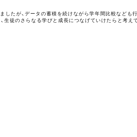
ましたが、
データの蓄積を続けながら
学年間比較なども
、
生徒のさらなる学びと成長
に
つなげていけたらと考え