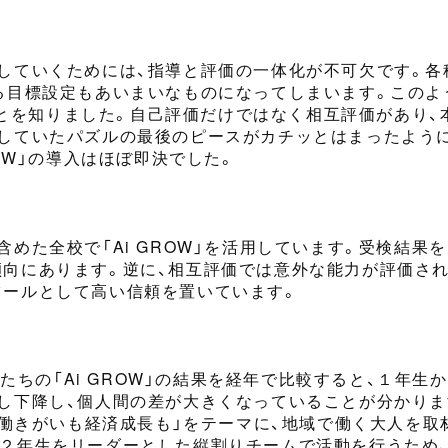
していくためには、指導と評価の一体化が不可欠です。
る目標設定も
あいまい
なものになってしまいます。このよ
」のことを知りました。自己評価だけではなく相互評価があり
探していたパズルの
最後の
ピースがカチッとはまったよう
OW」の
導入はほぼ即決でした。
含めた全校で「Ai GROW」を活用しています。受検結果
傾向にあります。逆に、相互評価では意外な能力が評価さ
ツールとして高い信頼を置いています。
たちの「Ai GROW」の結果を経年で比較すると、１年生
か
し下降し、個人間の差が大きくなっていることが分かりま
「働きがいも経済成長も」をテーマに
、
地域
で
働く大人を取
２年生をリーダーとした縦割りチームで活動を行うため