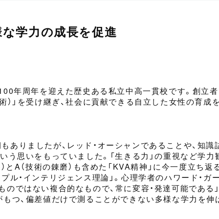
様な学力の成長を促進
00年
周年
を迎えた歴史ある私立中高一貫校です。創立者
術）」を受け継ぎ、社会に貢献できる自立した女性の育成
もありましたが、レッド・オーシャンであることや、知識
という思い
を
も
っていました。「生きる力」の重視など学力
）
とA
（技術の錬磨）
も含めた「KVA精神」に今一度立ち
チプル・インテリジェンス理論」。
心理学者の
ハワード・ガ
ものではない複合的なもので、常に変容・発達可能である
がもつ、偏差値だけで測ることができない多様な学力を伸