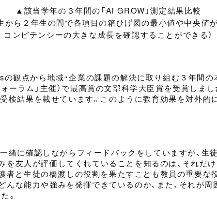
▲該当学年の３年間の「Ai GROW」測定結果比較
生
から
２年生の間で各項目の箱ひげ図の最小値や中央値が
コンピテンシーの大きな成長を確認することができる）
Gsの観点から地域・企業の課題の解決に取り組む３年間の
進フォーラム」主催）で最高賞の文部科学大臣賞を受賞しま
の
受検
結果を載せています。このように教育効果を
対外的
と
一緒に
確認しながらフィードバックをしていますが
、生
みを
友人
が評価してくれている
ことを
知る
の
は、それだ
護者と生徒の橋渡しの役割を果たすことも教員の重要な
どんな能力や強みを発揮できているのか、また、それが周
た。