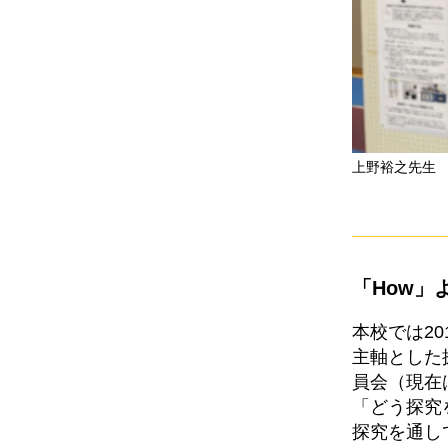
上野裕之先生
「How」
本校では2
主軸とした
員会（現在
「どう探究
探究を通し