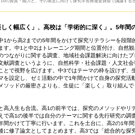
す10の資質・能力と、その策定に向けて探究学習推進委員会で議論する
楽しく幅広く」、高校は「学術的に深く」。5年間
中1から高2までの5年間をかけて探究リテラシーを段階
ます。中1と中2はトレーニング期間と位置付け、自然
のつながりに関する調査、地域社会課題解決に向けたプ
文献調査というように、自然科学・社会課題・人文社会
ことで視野を広げます。中3ではテーマの枠を設けず、
マを設定し、ゼミ活動の中で1年間かけて自身の探究活
メソッドの厳密さよりも、生徒に「楽しく」取り組んで
と高入生も合流。高1の前半では、探究のメソッドやリ
えで高1の後半では自分のテーマに関する先行研究の調
年間かけて丁寧に行います。これを土台に、高2の1年
後に修了論文としてまとめます。高3では「総合的な探