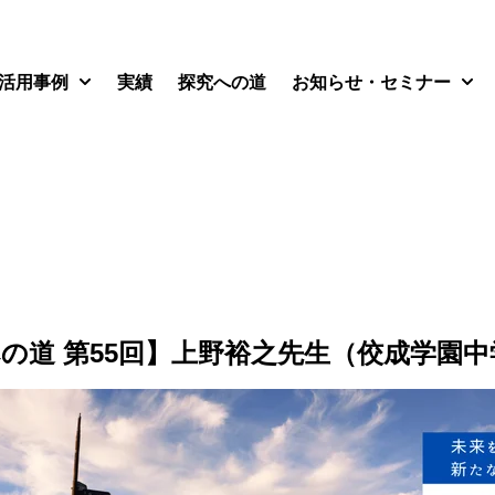
活用事例
実績
探究への道
お知らせ・セミナー
 submenu for サービス
Show submenu for 活用事例
Sho
の道 第55回】上野裕之先生（佼成学園