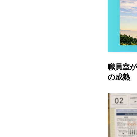
職員室
の成熟