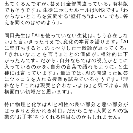
出てくるんですが、答えは全部間違っている。有料版
でもそうです」。生徒に示したルールは明快です。「わ
からないところを質問する“壁打ち”はいい。でも、答
えを聞くのはやめよう」。
岡田先生は「AIを使っていない生徒は、もう存在しな
い」と言いきったうえで、変化の本質を語ります。「AI
に壁打ちすると、のっぺりした一般論が返ってくる。
『きれいなことを言う』ことの価値が、相対的に下
がったんです。だから、自分ならではの視点がどこに
入っているのかを、自分の言葉で語れるように、と生
徒には言っています」。最近では、AIの間違った回答
にツッコミを入れる授業も試みているそうです。「理
科なら『これは現実と合わないよね』と気づける。結
構面白い領域だと思います」。
特に物理と化学はAIと相性の良い部分と悪い部分が
はっきりと分かれる科目。だからこそ、人間とAIの協
業の“お手本”をつくれる科目なのかもしれません。