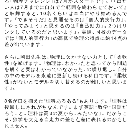
る「物理チャレンジ」は7月がスタートです。「『出た
い人は7月までに自分で全範囲を終わらせておいて』
と鼓舞すると、10名くらいは本当にやり始めるんで
す。『できそうだ』と見通せるのは『個人的実行力』、
『やってみよう』と思えるのは『自己効力』。2つはリ
ンクしているのだと思います」。実際、同校のデータ
では「個人的実行力」の高低で物理の得点に約14点の
差が出ています。
さらに岡田先生は、物理に欠かせない力として「柔軟
性」を挙げます。「物理は、わかったと思ってから問題
を解くと実はわかっていなかった、の繰り返し。自分
の中のモデルを永遠に更新し続ける科目です。『柔軟
性』がないとモデルを切り替えるのが難しいと思いま
す」。
3名が口を揃えた“理科あるある”もあります。「理科は
後回しにされがちなんです。まず英語・数学・国語だ
ろう、と。理科は高3の夏から、みたいな」。だからこ
そ、独学を支える自走力の差も点差に表れるのかもし
れません。