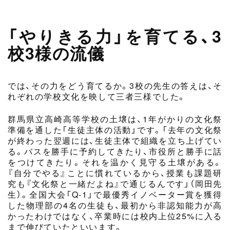
「やりきる力」を育てる、3
校3様の流儀
では、その力をどう育てるか。3校の先生の答えは、そ
れぞれの学校文化を映して三者三様でした。
群馬県立高崎高等学校の土壌は、1年がかりの文化祭
準備を通した「生徒主体の活動」です。「去年の文化祭
が終わった翌週には、生徒主体で組織を立ち上げてい
る。バスを勝手に予約してきたり、市役所と勝手に話
をつけてきたり。それを温かく見守る土壌がある。
『自分でやる』ことに慣れているから、授業も課題研
究も『文化祭と一緒だよね』で通じるんです」（岡田先
生）。全国大会「Q-1」で最優秀イノベーター賞を獲得
した物理部の4名の生徒も、最初から非認知能力が高
かったわけではなく、卒業時には校内上位25%に入る
まで伸びていたといいます。