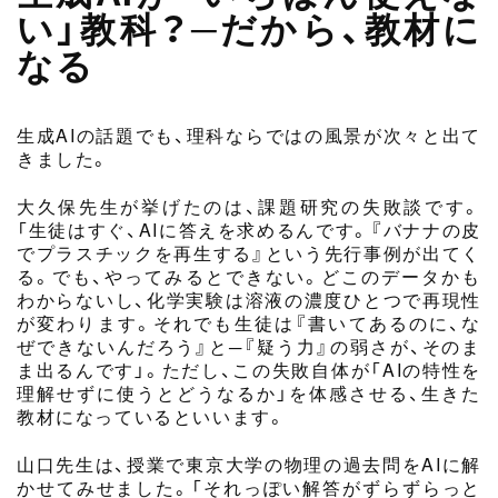
い」教科？─だから、教材に
なる
生成AIの話題でも、理科ならではの風景が次々と出て
きました。
大久保先生が挙げたのは、課題研究の失敗談です。
「生徒はすぐ、AIに答えを求めるんです。『バナナの皮
でプラスチックを再生する』という先行事例が出てく
る。でも、やってみるとできない。どこのデータかも
わからないし、化学実験は溶液の濃度ひとつで再現性
が変わります。それでも生徒は『書いてあるのに、な
ぜできないんだろう』と─『疑う力』の弱さが、そのま
ま出るんです」。ただし、この失敗自体が「AIの特性を
理解せずに使うとどうなるか」を体感させる、生きた
教材になっているといいます。
山口先生は、授業で東京大学の物理の過去問をAIに解
かせてみせました。「それっぽい解答がずらずらっと