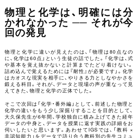
物理と化学は、明確には分
かれなかった ── それが今
回の発見
物理と化学に違いが見えたのは、「物理は80点なの
に、化学は60点」という生徒の話でした。「化学は、式
や基本を覚え抜かないと計算までたどり着けない。
詰め込んで覚えるためには『耐性』が必要です」。化学
はカオスな現実を相手に、やりきる力としなやかさを
鍛える科目。それが、データと現場の声が重なって見
えてきた、物理と化学の正体でした。
そこで次回は「化学・番外編」として、前述した物理と
化学の違いをもう少し深掘りすることを目的として、
大久保先生が6年間、学校独自に積み上げてきた経年
データの中身と、データを授業に返す実践の詳細をお
伺いしたいと思います。あわせてIGSでは、「教科 ×
非認知能力」をデータで語り合う教科別の先生コミュ