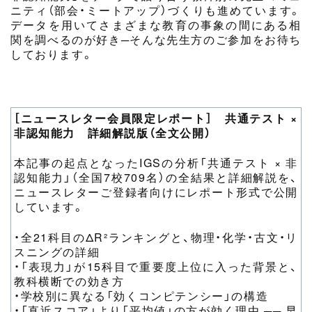
ニティ（部会・ミートアップ）づくりも進めています。
データを用いてさまざまな教育の事象の間にある相
関を調べるのが好き─そんな先生方のご参加をお待ち
しております。
［ニュースレター会員限定レポート］ 共通テスト ×
非認知能力 詳細解説版（全文公開）
本記事の起点となったIGSの分析「共通テスト × 非
認知能力」（全国7校709名）の全結果と詳細解説を、
ニュースレターご登録者向けにレポート形式で公開
しています。
・全21科目のΔR²ランキングと、物理・化学・古文・リ
スニングの詳細
・「表現力」が15科目で重要度上位に入った背景と、
教科横断での効き方
・学校別に異なる「効くコンピテンシー」の構造
・「直近スコア」より「平均値」の方が効く理由 ── 早