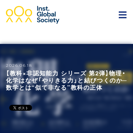
Open 
2026.06.18
【教科×非認知能力 シリーズ 第2弾】物理・
化学はなぜ「やりきる力」と結びつくのか─
数学とは“似て非なる”教科の正体