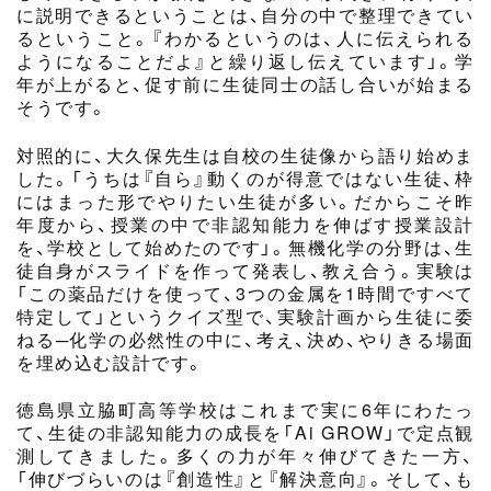
に説明できるということは、自分の中で整理できてい
るということ。『わかるというのは、人に伝えられる
ようになることだよ』と繰り返し伝えています」。学
年が上がると、促す前に生徒同士の話し合いが始まる
そうです。
対照的に、大久保先生は自校の生徒像から語り始めま
した。「うちは『自ら』動くのが得意ではない生徒、枠
にはまった形でやりたい生徒が多い。だからこそ昨
年度から、授業の中で非認知能力を伸ばす授業設計
を、学校として始めたのです」。無機化学の分野は、生
徒自身がスライドを作って発表し、教え合う。実験は
「この薬品だけを使って、3つの金属を1時間ですべて
特定して」というクイズ型で、実験計画から生徒に委
ねる─化学の必然性の中に、考え、決め、やりきる場面
を埋め込む設計です。
徳島県立脇町高等学校はこれまで実に6年にわたっ
て、生徒の非認知能力の成長を「Ai GROW」で定点観
測してきました。多くの力が年々伸びてきた一方、
「伸びづらいのは『創造性』と『解決意向』。そして、も