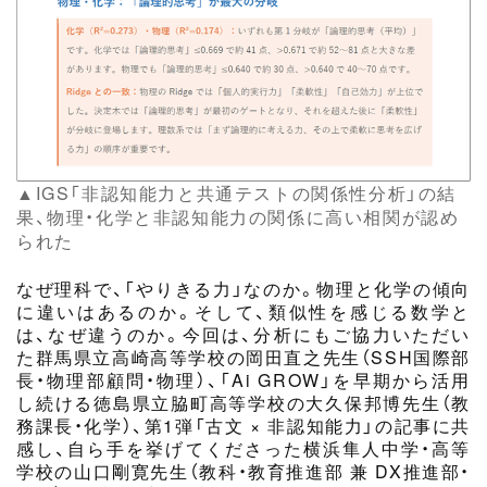
▲IGS「非認知能力と共通テストの関係性分析」の結
果、物理・化学と非認知能力の関係に高い相関が認め
られた
なぜ理科で、「やりきる力」なのか。物理と化学の傾向
に違いはあるのか。そして、類似性を感じる数学と
は、なぜ違うのか。今回は、分析にもご協力いただい
た群馬県立高崎高等学校の岡田直之先生（SSH国際部
長・物理部顧問・物理）、「Ai GROW」を早期から活用
し続ける徳島県立脇町高等学校の大久保邦博先生（教
務課長・化学）、第1弾「古文 × 非認知能力」の記事に共
感し、自ら手を挙げてくださった横浜隼人中学・高等
学校の山口剛寛先生（教科・教育推進部 兼 DX推進部・