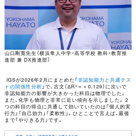
山口剛寛先生（横浜隼人中学・高等学校 教科・教育推
進部 兼 DX推進部）
IGS
が2026年2月にまとめた「
非認知能力と共通テス
トの関係性分析
」で、古文（ΔR²＝＋0.129）に次いで
非認知能力の影響が大きかった科目は物理でした。
また、化学も物理と非常に近い傾向を示しました。２
つの科目の得点に共通して効いていたのは「個人的実
行力」「自己効力」「柔軟性」。ひとことで言えば、最後
まで「やりきる力」
です。