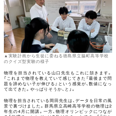
▲
実験計画から生徒に委ねる徳島県立脇町高等学校
のクイズ型実験の様子
物理を担当されている山口先生もこれに頷きます。
「これまで物理を教えていて感じてきた『最後まで問
題を諦めない子が伸びる』という感覚が、数値になっ
て出てきた。やっぱりそうか、と」。
物理を担当されている岡田先生は、データを日常の風
景で裏づけました。群馬県立高崎高等学校の物理は2
年生の4月に開講。一方、物理オリンピックにつなが