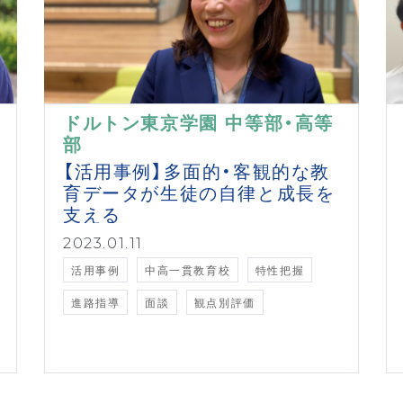
ドルトン東京学園 中等部・高等
部
【活用事例】多面的・客観的な教
育データが生徒の自律と成長を
支える
2023.01.11
活用事例
中高一貫教育校
特性把握
進路指導
面談
観点別評価