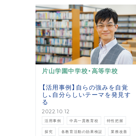
片山学園中学校・高等学校
【活用事例】自らの強みを自覚
し、自分らしいテーマを発見す
る
2022.10.12
活用事例
中高一貫教育校
特性把握
探究
各教育活動の効果検証
業務改善